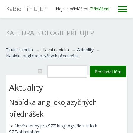
KaBio PřF UJEP
Nejste přihlášeni (
Přihlášení
)
Studium
KATEDRA BIOLOGIE PŘF UJEP
Úřední dokumenty
Titulní stránka
→
Hlavní nabídka
→
Aktuality
→
Důležité odkazy
Nabídka anglickojazyčných přednášek
Aktuality
Nabídka anglickojazyčných
přednášek
Nové okruhy pro SZZ biogeografie + info k
SZZ/obhajobám