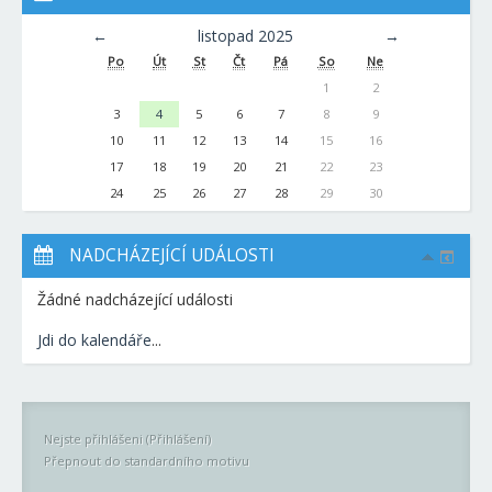
←
listopad 2025
→
Po
Út
St
Čt
Pá
So
Ne
1
2
3
4
5
6
7
8
9
10
11
12
13
14
15
16
17
18
19
20
21
22
23
24
25
26
27
28
29
30
NADCHÁZEJÍCÍ UDÁLOSTI
Žádné nadcházející události
Jdi do kalendáře
...
Nejste přihlášeni (
Přihlášení
)
Přepnout do standardního motivu