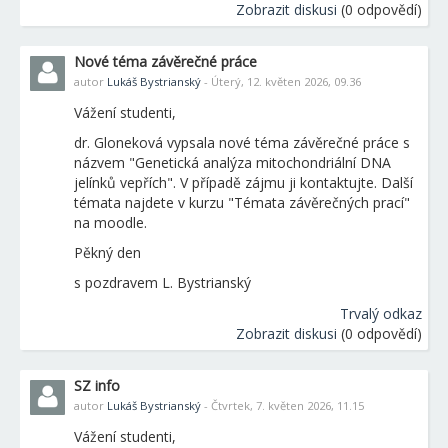
Zobrazit diskusi
(0 odpovědí)
Nové téma závěrečné práce
autor
Lukáš Bystrianský
- Úterý, 12. květen 2026, 09.36
Vážení studenti,
dr. Gloneková vypsala nové téma závěrečné práce s
názvem "Genetická analýza mitochondriální DNA
jelínků vepřích". V případě zájmu ji kontaktujte. Další
témata najdete v kurzu "Témata závěrečných prací"
na moodle.
Pěkný den
s pozdravem L. Bystrianský
Trvalý odkaz
Zobrazit diskusi
(0 odpovědí)
SZ info
autor
Lukáš Bystrianský
- Čtvrtek, 7. květen 2026, 11.15
Vážení studenti,